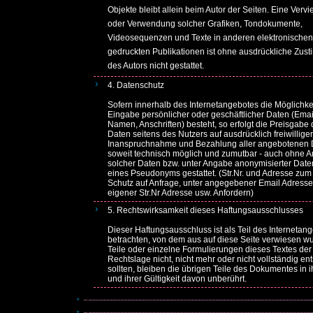
Objekte bleibt allein beim Autor der Seiten. Eine Vervie
oder Verwendung solcher Grafiken, Tondokumente,
Videosequenzen und Texte in anderen elektronischen
gedruckten Publikationen ist ohne ausdrückliche Zus
des Autors nicht gestattet.
4. Datenschutz
Sofern innerhalb des Internetangebotes die Möglichkei
Eingabe persönlicher oder geschäftlicher Daten (Ema
Namen, Anschriften) besteht, so erfolgt die Preisgabe 
Daten seitens des Nutzers auf ausdrücklich freiwilliger
Inanspruchnahme und Bezahlung aller angebotenen Di
soweit technisch möglich und zumutbar - auch ohne 
solcher Daten bzw. unter Angabe anonymisierter Date
eines Pseudonyms gestattet. (Str.Nr. und Adresse zu
Schutz auf Anfrage, unter angegebener Email Adresse,
eigener Str.Nr Adresse usw. Anfordern)
5. Rechtswirksamkeit dieses Haftungsausschlusses
Dieser Haftungsausschluss ist als Teil des Internetan
betrachten, von dem aus auf diese Seite verwiesen wu
Teile oder einzelne Formulierungen dieses Textes der
Rechtslage nicht, nicht mehr oder nicht vollständig e
sollten, bleiben die übrigen Teile des Dokumentes in i
und ihrer Gültigkeit davon unberührt.