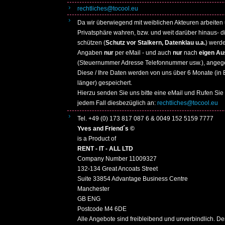
rechtliches@tocool.eu
Da wir überwiegend mit weiblichen Akteuren arbeiten
Privatsphäre wahren, bzw. und weit darüber hinaus- d
schützen (
Schutz vor Stalkern, Datenklau u.a.
) werd
Angaben
nur
per eMail - und auch
nur
nach
eigen Au
(Steuernummer Adresse Telefonnummer usw.), angeg
Diese / Ihre Daten werden von uns über 6 Monate (in E
länger) gespeichert.
Hierzu senden Sie uns bitte eine eMail und Rufen Sie 
jedem Fall diesbezüglich an:
rechtliches@tocool.eu
Tel. +49 (0) 173 817 087 6 & 0049 152 5159 7777
Yves and Friend´s ©
is a Product of
RENT - IT - ALL LTD
Company Number 11009327
132-134 Great Ancoats Street
Suite 33854 Advantage Business Centre
Manchester
GB ENG
Postcode M4 6DE
Alle Angebote sind freibleibend und unverbindlich. De