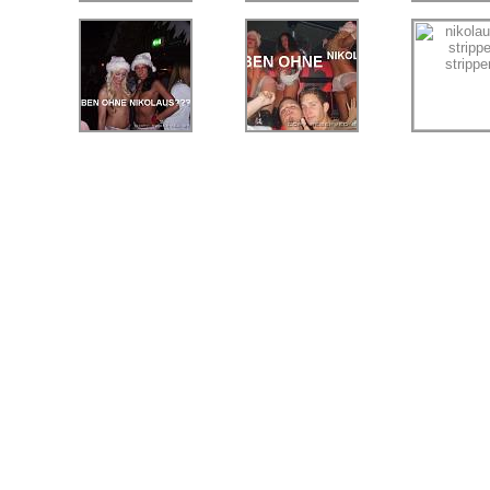
fuer ihre überraschungs party zum junggesellen abschied, geburtstag eine men